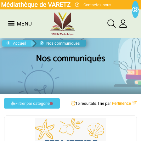
Médiathèque de VARETZ
Contactez-nous !
MENU
Accueil
Nos communiqués
Nos communiqués
Filtrer par catégorie
15 résultats.
Trié par
Pertinence